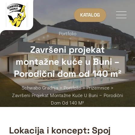
KATALOG
Portfolio
Završeni projekat
montažne kuće u Buni –
Porodični dom od 140 m²
Schwabo Gradnja
>
Portfolio
>
Prizemnice
>
Završeni Projekat Montažne Kuće U Buni – Porodični
Dom Od 140 M²
Lokacija i koncept: Spoj