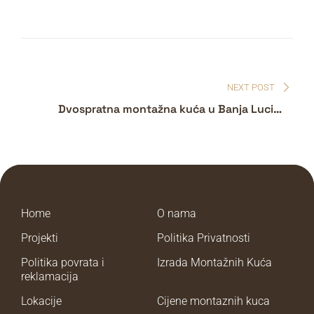
NEXT POST
Dvospratna montažna kuća u Banja Luci –
Prostrani dom od 180 m² sa četiri spavaće
sobe
Home
O nama
Projekti
Politika Privatnosti
Politika povrata i
Izrada Montažnih Kuća
reklamacija
Lokacije
Cijene montaznih kuca