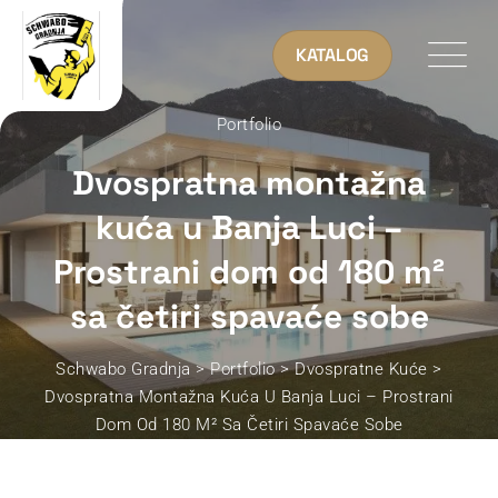
KATALOG
Portfolio
Dvospratna montažna
kuća u Banja Luci –
Prostrani dom od 180 m²
sa četiri spavaće sobe
Schwabo Gradnja
>
Portfolio
>
Dvospratne Kuće
>
Dvospratna Montažna Kuća U Banja Luci – Prostrani
Dom Od 180 M² Sa Četiri Spavaće Sobe