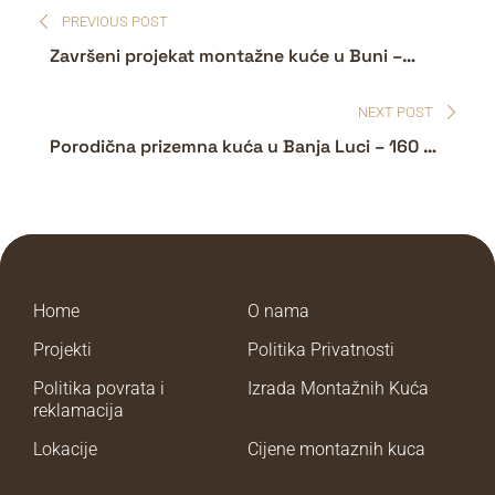
PREVIOUS POST
Završeni projekat montažne kuće u Buni –
Porodični dom od 140 m²
NEXT POST
Porodična prizemna kuća u Banja Luci – 160 m²
udobnosti u jednom nivou
Home
O nama
Projekti
Politika Privatnosti
Politika povrata i
Izrada Montažnih Kuća
reklamacija
Lokacije
Cijene montaznih kuca