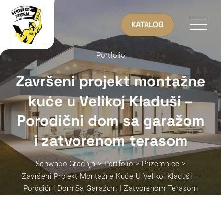
KATALOG
Portfolio
Završeni projekt montažne
kuće u Velikoj Kladuši –
Porodični dom sa garažom
i zatvorenom terasom
Schwabo Gradnja
>
Portfolio
>
Prizemnice
>
Završeni Projekt Montažne Kuće U Velikoj Kladuši –
Porodični Dom Sa Garažom I Zatvorenom Terasom