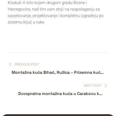
Kladuši ili bilo kojem drugom gradu Bosne i
Hercegovine, naš tim vam stoji na raspolaganju za
savjetovanje, projektovanje i kompletnu izgradnju po
sistemu ključ u ruke.
PREVIOUS POST
Montažna kuća Bihać, Ružica – Prizemna kuća
od 85 m²
NEXT POST
Dvospratna montažna kuća u Carakovu kod
Prijedora – porodični dom od 180 m² sa
garažom i veš kuhinjom